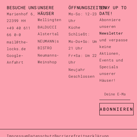
BESUCHE UNS
UNSERE
ÖFFNUNGSZEITEN
STAY UP TO
HÄUSER
DATE!
Marienhof 6,
Mo-So: 12-23
Wellingten
Abonniere
22399 HH
Uhr
unseren
BALDUCCI
Küche
+49 40 611
Newsletter
Alstertal
Schließt:
66 0-0
und verpasse
NEUMANN|s
Mo-Do+So: Um
mail@the-
keine
BISTRO
21 Uhr
locks.de
Aktionen,
Neumanns-
Google-
Fr+Sa: Um 22
Events und
Weinshop
Anfahrt
Uhr
Specials
Neujahr
unserer
Geschlossen
Häuser!
ABONNIEREN
Impressum
Datenschutz
Barrierefreitserklärung