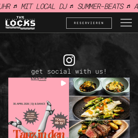
HR
MIT LOCAL DJ
SUMMER-BEATS
A
springen
RESERVIEREN
get social with us!