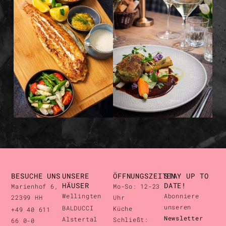
BESUCHE UNS
UNSERE
ÖFFNUNGSZEITEN
STAY UP TO
HÄUSER
DATE!
Marienhof 6,
Mo-So: 12-23
Wellingten
Abonniere
22399 HH
Uhr
unseren
BALDUCCI
Küche
+49 40 611
Newsletter
Alstertal
Schließt:
66 0-0